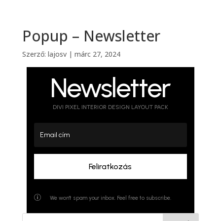
Popup – Newsletter
Szerző:
lajosv
|
márc 27, 2024
Newsletter
DIVI PIXEL INTERIOR DESIGN LAYOUT PACK
Feliratkozás
p
We won't spam your inbox. Feel free to subscribe.